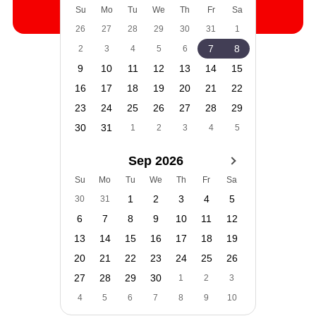
Cauta
Su
Mo
Tu
We
Th
Fr
Sa
26
27
28
29
30
31
1
7
8
2
3
4
5
6
9
10
11
12
13
14
15
16
17
18
19
20
21
22
23
24
25
26
27
28
29
30
31
1
2
3
4
5
Sep 2026
Su
Mo
Tu
We
Th
Fr
Sa
1
2
3
4
5
30
31
6
7
8
9
10
11
12
13
14
15
16
17
18
19
20
21
22
23
24
25
26
27
28
29
30
1
2
3
4
5
6
7
8
9
10