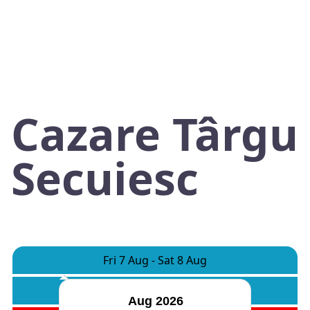
Cazare Târgu
Secuiesc
Fri 7 Aug
-
Sat 8 Aug
Camere:
1
Adulti:
2
Copii:
0
Aug 2026