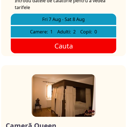
Introdu datele de călătorie pentru a vedea
tarifele
Fri 7 Aug
-
Sat 8 Aug
Camere:
1
Adulti:
2
Copii:
0
Cauta
Cameră Queen