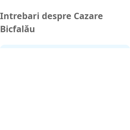
Intrebari despre Cazare
Bicfalău
Cum rezervi cazare cu
tichete de vacanță
în
Bicfalău
?
Pe site-ul nostru găsești opțiunile de cazare Bicfalău care
acceptă
tichete de vacanță
în mod direct. Mai mult
decât atât, majoritatea agențiilor de turism au acces la
unitățile care oferă cazare Bicfalău afișate aici. Puteți
opta pentru achiziționarea de cazare cu
tichete de
vacanță
la oricare dintre acestea.
Cazare in apropiere de