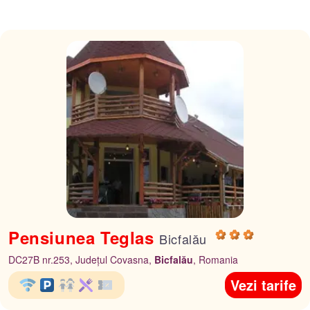
Pensiunea Teglas
Bicfalău
DC27B nr.253, Județul Covasna,
Bicfalău
, Romania
Vezi tarife