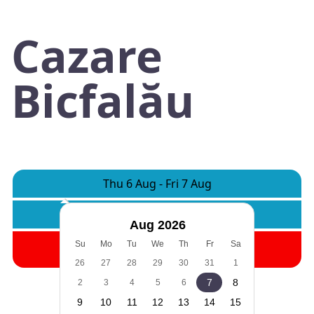
Cazare
Bicfalău
Thu 6 Aug
-
Fri 7 Aug
Camere:
1
Adulti:
2
Copii:
0
Aug 2026
Cauta
Su
Mo
Tu
We
Th
Fr
Sa
26
27
28
29
30
31
1
7
8
2
3
4
5
6
9
10
11
12
13
14
15