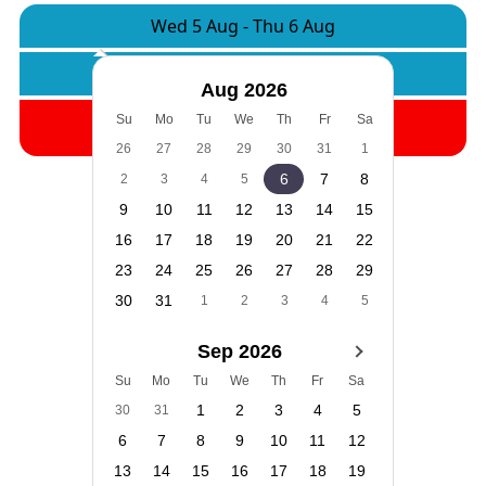
Wed 5 Aug
-
Thu 6 Aug
Camere:
1
Adulti:
2
Copii:
0
Aug 2026
Cauta
Su
Mo
Tu
We
Th
Fr
Sa
26
27
28
29
30
31
1
6
7
8
2
3
4
5
9
10
11
12
13
14
15
16
17
18
19
20
21
22
23
24
25
26
27
28
29
30
31
1
2
3
4
5
Sep 2026
Su
Mo
Tu
We
Th
Fr
Sa
1
2
3
4
5
30
31
6
7
8
9
10
11
12
13
14
15
16
17
18
19