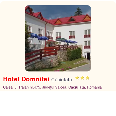
Hotel Domnitei
Căciulata
Calea lui Traian nr.475, Județul Vâlcea,
Căciulata
, Romania
Vezi tarife