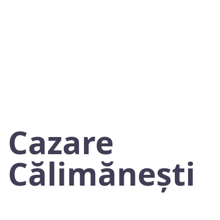
Cazare
Călimăneşti