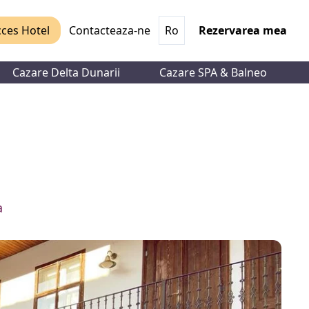
ces Hotel
Contacteaza-ne
Ro
Rezervarea mea
Cazare Delta Dunarii
Cazare SPA & Balneo
a