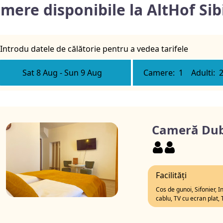
mere disponibile la AltHof Si
Introdu datele de călătorie pentru a vedea tarifele
Sat 8 Aug
-
Sun 9 Aug
Camere:
1
Adulti:
Cameră Dub
Facilități
Cos de gunoi, Sifonier, I
cablu, TV cu ecran plat,