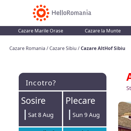
Cazare Marile Orase
Cazare la Munte
Cazare Romania
/
Cazare Sibiu
/
Cazare AltHof Sibiu
Incotro?
S
Sosire
Plecare
Sat 8 Aug
Sun 9 Aug