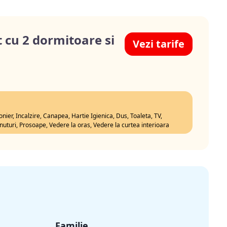
cu 2 dormitoare si
Vezi tarife
nier, Incalzire, Canapea, Hartie Igienica, Dus, Toaleta, TV,
rnuturi, Prosoape, Vedere la oras, Vedere la curtea interioara
Familie