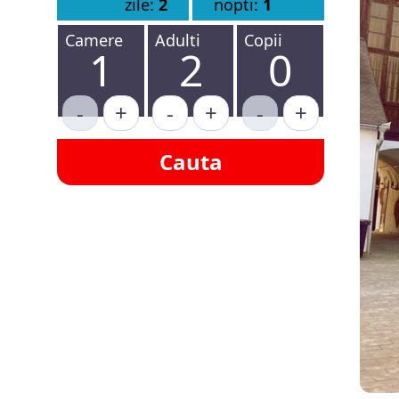
zile:
2
nopti:
1
Camere
Adulti
Copii
1
2
0
-
+
-
+
-
+
Cauta