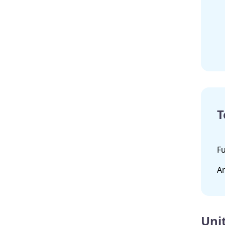
T
Fu
An
Unit