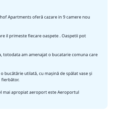
lthof Apartments oferă cazare in 9 camere nou
are il primeste fiecare oaspete . Oaspetii pot
ara, totodata am amenajat o bucatarie comuna care
 o bucătărie utilată, cu maşină de spălat vase şi
fierbător.
el mai apropiat aeroport este Aeroportul