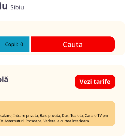
biu
Sibiu
Cauta
2
Copii:
0
lă
Vezi tarife
ncalzire, Intrare privata, Baie privata, Dus, Toaleta, Canale TV prin
 TV, Asternuturi, Prosoape, Vedere la curtea interioara