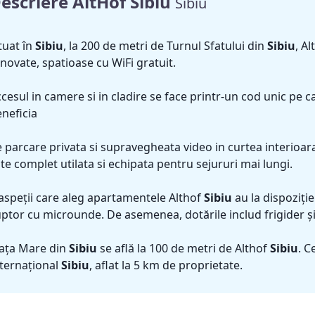
escriere AltHof Sibiu
Sibiu
tuat în
Sibiu
, la 200 de metri de Turnul Sfatului din
Sibiu
, A
novate, spatioase cu WiFi gratuit.
cesul in camere si in cladire se face printr-un cod unic pe c
neficia
 parcare privata si supravegheata video in curtea interio
te complet utilata si echipata pentru sejururi mai lungi.
speții care aleg apartamentele Althof
Sibiu
au la dispoziție
ptor cu microunde. De asemenea, dotările includ frigider și 
iaţa Mare din
Sibiu
se află la 100 de metri de Althof
Sibiu
. C
ternațional
Sibiu
, aflat la 5 km de proprietate.