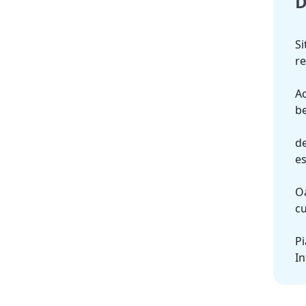
D
Si
re
Ac
be
de
es
Oa
cu
P
In