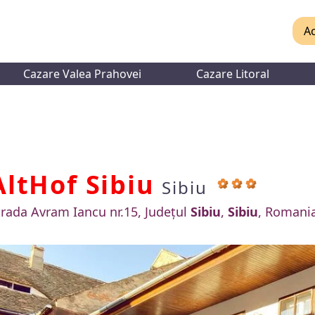
Ac
Cazare Valea Prahovei
Cazare Litoral
AltHof Sibiu
Sibiu
trada Avram Iancu nr.15, Județul
Sibiu
,
Sibiu
, Romani