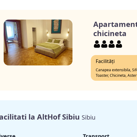
Apartament 
chicineta
Facilități
Canapea extensibila, Sifo
Toaster, Chicineta, Aste
acilitati la AltHof Sibiu
Sibiu
iverse
Transport