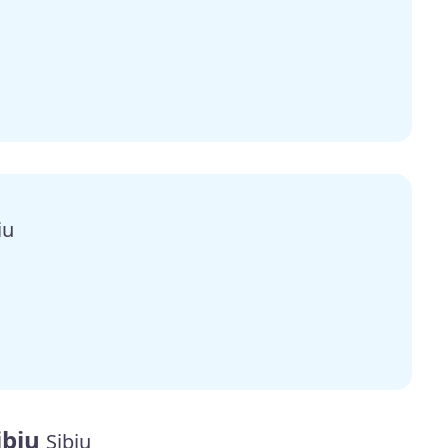
iu
ibiu
Sibiu