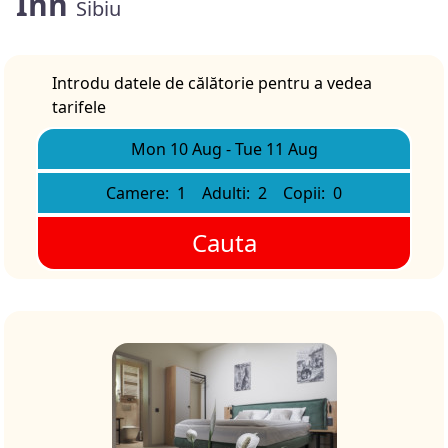
Inn
Sibiu
Introdu datele de călătorie pentru a vedea
tarifele
Mon 10 Aug
-
Tue 11 Aug
Camere:
1
Adulti:
2
Copii:
0
Cauta