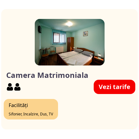
Camera Matrimoniala
Vezi tarife
Facilități
Sifonier, Incalzire, Dus, TV