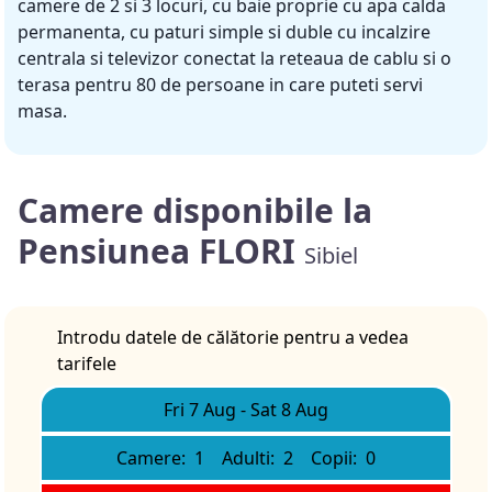
camere de 2 si 3 locuri, cu baie proprie cu apa calda
permanenta, cu paturi simple si duble cu incalzire
centrala si televizor conectat la reteaua de cablu si o
terasa pentru 80 de persoane in care puteti servi
masa.
Camere disponibile la
Pensiunea FLORI
Sibiel
Introdu datele de călătorie pentru a vedea
tarifele
Fri 7 Aug
-
Sat 8 Aug
Camere:
1
Adulti:
2
Copii:
0