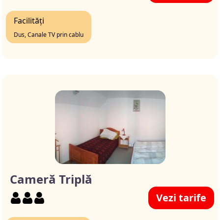
Facilități
Dus, Canale TV prin cablu
Cameră Triplă
Vezi tarife