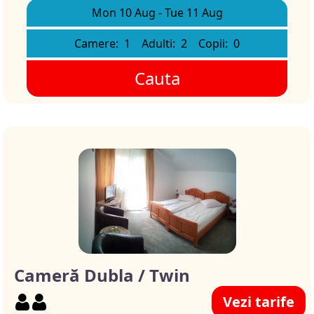
Mon 10 Aug
-
Tue 11 Aug
Camere:
1
Adulti:
2
Copii:
0
Cauta
Cameră Dubla / Twin
Vezi tarife