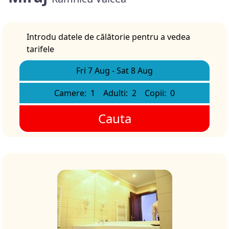
Introdu datele de călătorie pentru a vedea
tarifele
Fri 7 Aug
-
Sat 8 Aug
Camere:
1
Adulti:
2
Copii:
0
Cauta