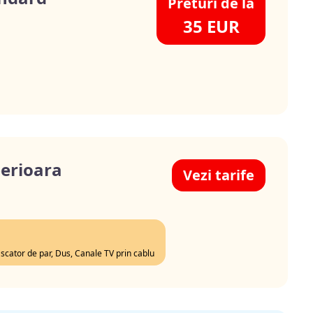
Preturi de la
35 EUR
erioara
Vezi tarife
Uscator de par, Dus, Canale TV prin cablu