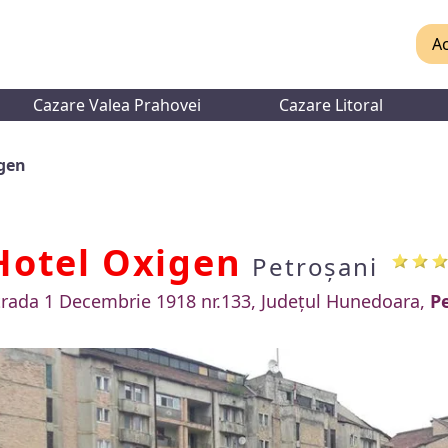
Ac
Cazare Valea Prahovei
Cazare Litoral
igen
Hotel Oxigen
Petroșani
trada 1 Decembrie 1918 nr.133, Județul Hunedoara,
P