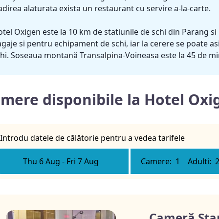
adirea alaturata exista un restaurant cu servire a-la-carte.
tel Oxigen este la 10 km de statiunile de schi din Parang si
gaje si pentru echipament de schi, iar la cerere se poate asi
hi. Soseaua montană Transalpina-Voineasa este la 45 de m
mere disponibile la Hotel Ox
Introdu datele de călătorie pentru a vedea tarifele
Thu 6 Aug
-
Fri 7 Aug
Camere:
1
Adulti:
Cameră Sta