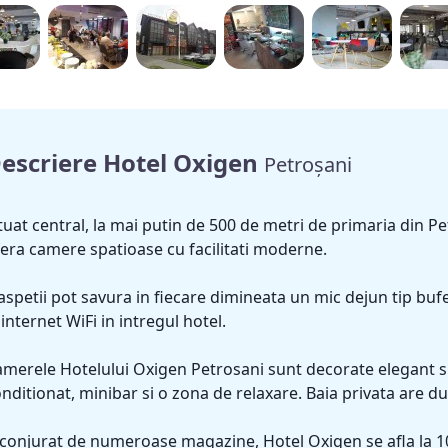
escriere Hotel Oxigen
Petroșani
tuat central, la mai putin de 500 de metri de primaria din P
era camere spatioase cu facilitati moderne.
spetii pot savura in fiecare dimineata un mic dejun tip bufe
 internet WiFi in intregul hotel.
merele Hotelului Oxigen Petrosani sunt decorate elegant si 
nditionat, minibar si o zona de relaxare. Baia privata are d
conjurat de numeroase magazine, Hotel Oxigen se afla la 10