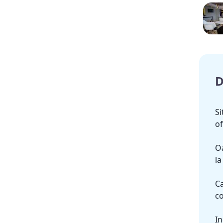
D
Si
of
Oa
la
Ca
co
In