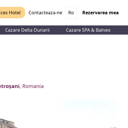
ces Hotel
Contacteaza-ne
Ro
Rezervarea mea
Cazare Delta Dunarii
Cazare SPA & Balneo
etroșani
, Romania