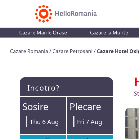
Cazare Marile Orase
Cazare la Munte
Cazare Romania
/
Cazare Petroșani
/
Cazare Hotel Ox
Incotro?
S
Sosire
Plecare
Thu 6 Aug
Fri 7 Aug