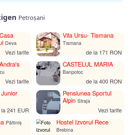
Oxigen
Petroșani
 Casa
Vila Ursu- Tismana
ui
Deva
Tismana
Vezi tarife
de la 171 RON
Andra's
CASTELUL MARIA
zu
Banpotoc
Vezi tarife
de la 400 RON
 Junior
Pensiunea Sportul
Alpin
Straja
 la 241 EUR
Vezi tarife
na
Hostel Izvorul Rece
Păltiniș
Brebina