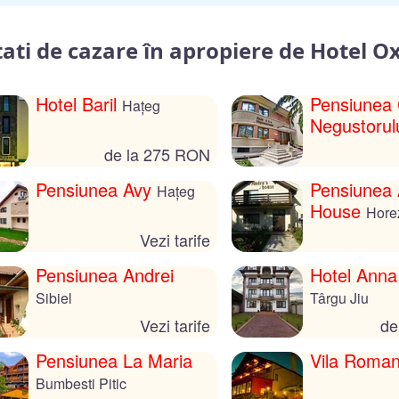
tati de cazare în apropiere de Hotel 
Hotel Baril
Pensiunea
Hațeg
Negustorul
de la 275 RON
Pensiunea Avy
Pensiunea 
Hațeg
House
Hore
Vezi tarife
Pensiunea Andrei
Hotel Anna
Sibiel
Târgu Jiu
Vezi tarife
de
Pensiunea La Maria
Vila Roma
Bumbesti Pitic