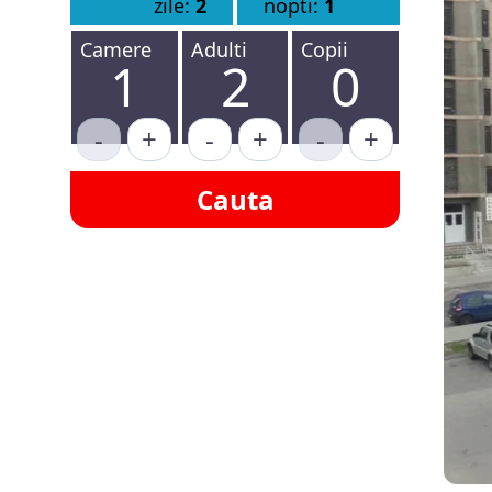
zile:
2
nopti:
1
Camere
Adulti
Copii
1
2
0
-
+
-
+
-
+
Cauta