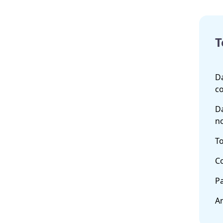
T
Da
co
Da
n
To
Co
Pa
A