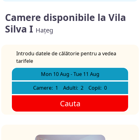
Camere disponibile la Vila
Silva I
Hațeg
Introdu datele de călătorie pentru a vedea
tarifele
Mon 10 Aug
-
Tue 11 Aug
Camere:
1
Adulti:
2
Copii:
0
Cauta