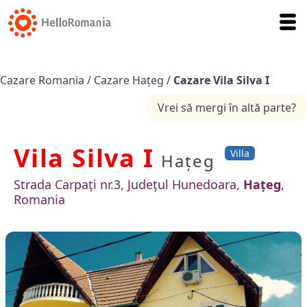
Cazare Romania
/
Cazare Hațeg
/
Cazare Vila Silva I
Vrei să mergi în altă parte?
Vila Silva I
Villa
Hațeg
Strada Carpaţi nr.3, Județul Hunedoara,
Hațeg
,
Romania