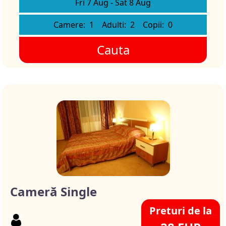
Fri 7 Aug
-
Sat 8 Aug
Camere:
1
Adulti:
2
Copii:
0
Cauta
Cameră Single
Preturi de la