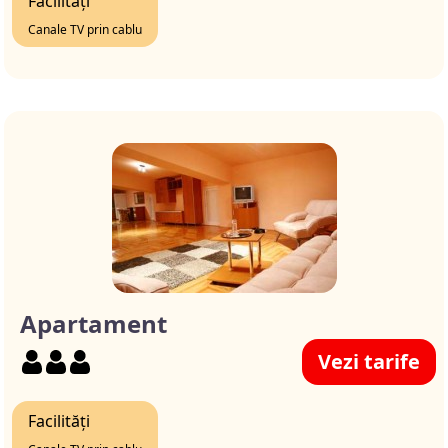
Facilități
Canale TV prin cablu
Apartament
Vezi tarife
Facilități