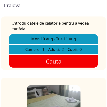
Craiova
Introdu datele de călătorie pentru a vedea
tarifele
Mon 10 Aug
-
Tue 11 Aug
Camere:
1
Adulti:
2
Copii:
0
Cauta