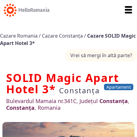
Cazare Romania
/
Cazare Constanța
/
Cazare SOLID Magic
Apart Hotel 3*
Vrei să mergi în altă parte?
SOLID Magic Apart
Hotel 3*
Apartament
Constanța
Bulevardul Mamaia nr.341C, Județul
Constanța
,
Constanța
, Romania