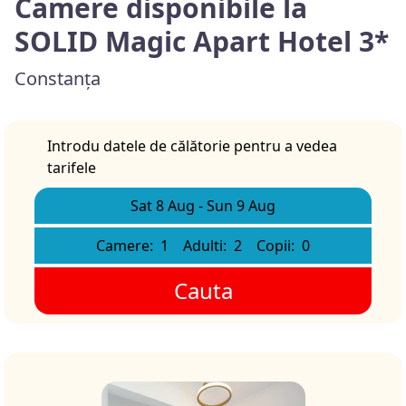
Camere disponibile la
SOLID Magic Apart Hotel 3*
Constanța
Introdu datele de călătorie pentru a vedea
tarifele
Sat 8 Aug
-
Sun 9 Aug
Camere:
1
Adulti:
2
Copii:
0
Cauta