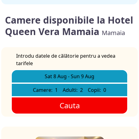
Camere disponibile la Hotel
Queen Vera Mamaia
Mamaia
Introdu datele de călătorie pentru a vedea
tarifele
Sat 8 Aug
-
Sun 9 Aug
Camere:
1
Adulti:
2
Copii:
0
Cauta