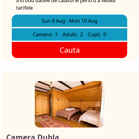
Introdu datele de călătorie pentru a vedea
tarifele
Sun 9 Aug
-
Mon 10 Aug
Camere:
1
Adulti:
2
Copii:
0
Cauta
Camera Dubla