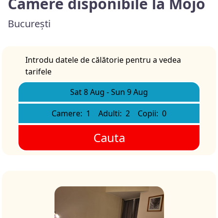
Camere disponibile la Mojo
București
Introdu datele de călătorie pentru a vedea
tarifele
Sat 8 Aug
-
Sun 9 Aug
Camere:
1
Adulti:
2
Copii:
0
Cauta