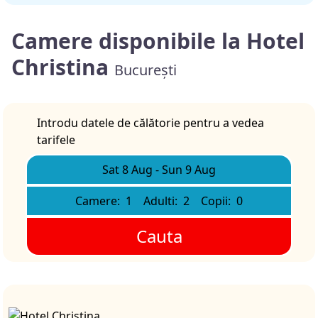
Camere disponibile la Hotel
Christina
București
Introdu datele de călătorie pentru a vedea
tarifele
Sat 8 Aug
-
Sun 9 Aug
Camere:
1
Adulti:
2
Copii:
0
Cauta