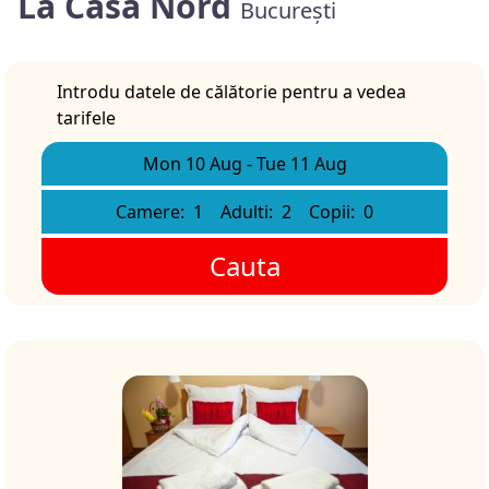
La Casa Nord
București
Introdu datele de călătorie pentru a vedea
tarifele
Mon 10 Aug
-
Tue 11 Aug
Camere:
1
Adulti:
2
Copii:
0
Cauta