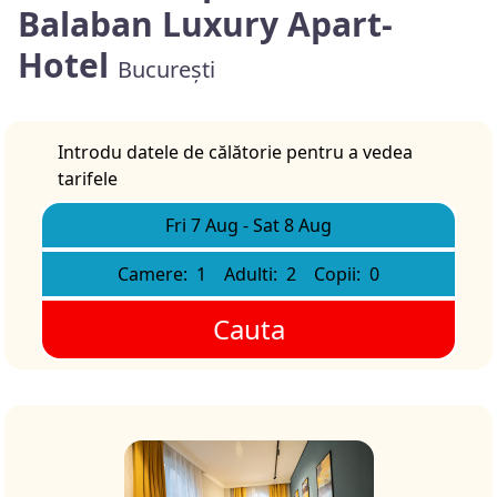
Balaban Luxury Apart-
Hotel
București
Introdu datele de călătorie pentru a vedea
tarifele
Fri 7 Aug
-
Sat 8 Aug
Camere:
1
Adulti:
2
Copii:
0
Cauta