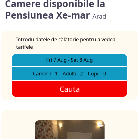
Camere disponibile la
Pensiunea Xe-mar
Arad
Introdu datele de călătorie pentru a vedea
tarifele
Fri 7 Aug
-
Sat 8 Aug
Camere:
1
Adulti:
2
Copii:
0
Cauta