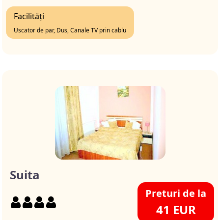
Facilități
Uscator de par, Dus, Canale TV prin cablu
Suita
Preturi de la
41 EUR