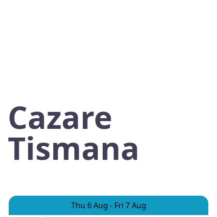
Cazare
Tismana
Thu 6 Aug
-
Fri 7 Aug