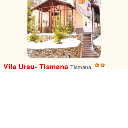
Vila Ursu- Tismana
Tismana
Strada Mănăstirii nr.286, Județul Gorj,
Tismana
, Romania
Preturi de la
171 RON
Intrebari despre Cazare