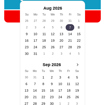
Camere:
1
Adulti:
2
Copii:
0
Aug 2026
Cauta
Su
Mo
Tu
We
Th
Fr
Sa
26
27
28
29
30
31
1
7
8
2
3
4
5
6
9
10
11
12
13
14
15
16
17
18
19
20
21
22
23
24
25
26
27
28
29
30
31
1
2
3
4
5
Sep 2026
Su
Mo
Tu
We
Th
Fr
Sa
1
2
3
4
5
30
31
6
7
8
9
10
11
12
13
14
15
16
17
18
19
20
21
22
23
24
25
26
27
28
29
30
1
2
3