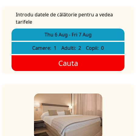
Introdu datele de călătorie pentru a vedea
tarifele
Thu 6 Aug
-
Fri 7 Aug
Camere:
1
Adulti:
2
Copii:
0
Cauta