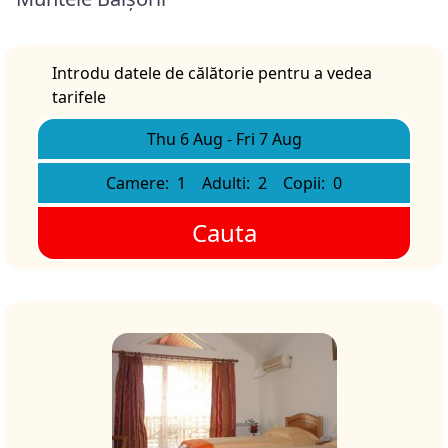
Introdu datele de călătorie pentru a vedea
tarifele
Thu 6 Aug
-
Fri 7 Aug
Camere:
1
Adulti:
2
Copii:
0
Cauta