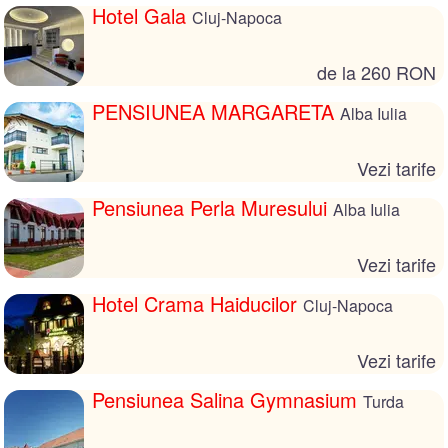
Hotel Gala
Cluj-Napoca
de la 260 RON
PENSIUNEA MARGARETA
Alba Iulia
Vezi tarife
Pensiunea Perla Muresului
Alba Iulia
Vezi tarife
Hotel Crama Haiducilor
Cluj-Napoca
Vezi tarife
Pensiunea Salina Gymnasium
Turda