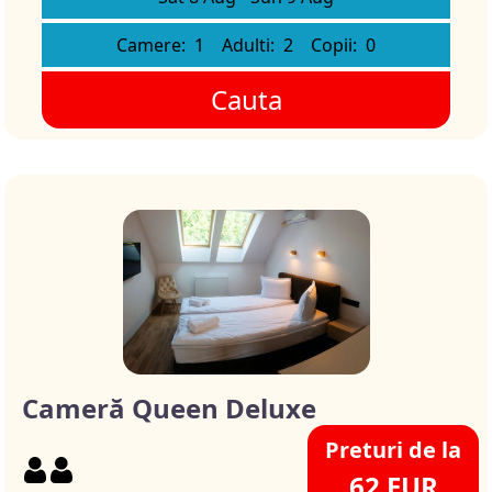
Camere:
1
Adulti:
2
Copii:
0
Cauta
Cameră Queen Deluxe
Preturi de la
62 EUR