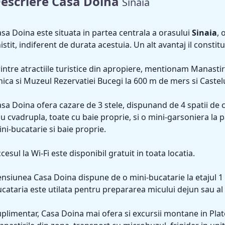
escriere Casa Doina
Sinaia
sa Doina este situata in partea centrala a orasului
Sinaia
, 
nistit, indiferent de durata acestuia. Un alt avantaj il consti
intre atractiile turistice din apropiere, mentionam Manasti
ica si Muzeul Rezervatiei Bucegi la 600 m de mers si Castelu
sa Doina ofera cazare de 3 stele, dispunand de 4 spatii de 
u cvadrupla, toate cu baie proprie, si o mini-garsoniera la pa
ni-bucatarie si baie proprie.
cesul la Wi-Fi este disponibil gratuit in toata locatia.
nsiunea Casa Doina dispune de o mini-bucatarie la etajul 1 c
cataria este utilata pentru prepararea micului dejun sau al 
plimentar, Casa Doina mai ofera si excursii montane in Plato