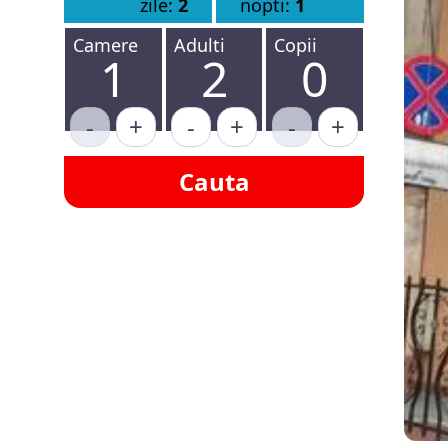
zile:
2
nopti:
1
Camere
Adulti
Copii
1
2
0
-
+
-
+
-
+
Cauta