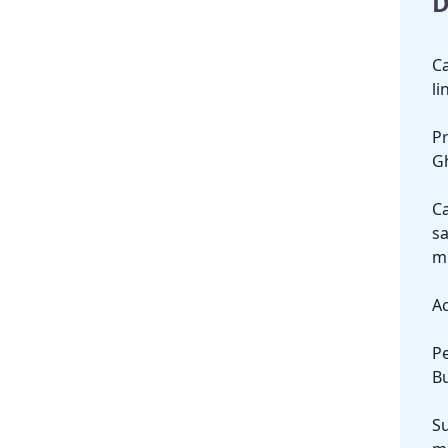
D
Ca
li
Pr
Gh
Ca
sa
mi
Ac
Pe
Bu
Su