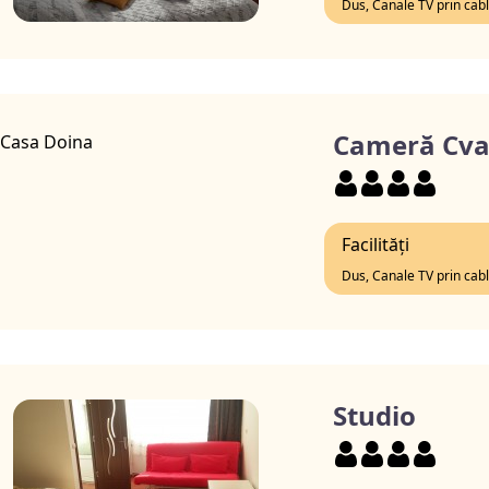
Dus, Canale TV prin cab
Cameră Cva
Facilități
Dus, Canale TV prin cab
Studio