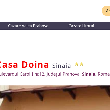
Ac
Cazare Valea Prahovei
Cazare Litoral
Casa Doina
Sinaia
ulevardul Carol I nr.12, Județul Prahova,
Sinaia
, Roma