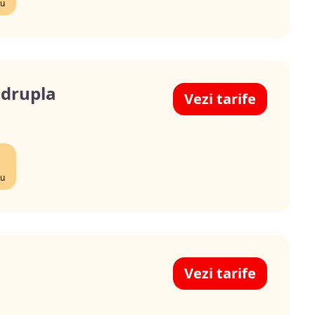
lu
drupla
Vezi tarife
lu
Vezi tarife