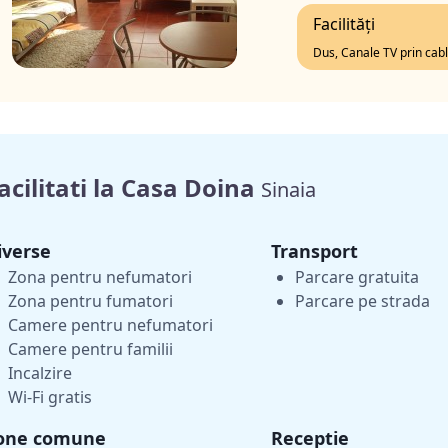
Facilități
Dus, Canale TV prin cabl
acilitati la Casa Doina
Sinaia
iverse
Transport
Zona pentru nefumatori
Parcare gratuita
Zona pentru fumatori
Parcare pe strada
Camere pentru nefumatori
Camere pentru familii
Incalzire
Wi-Fi gratis
one comune
Receptie