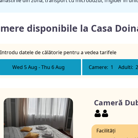
nastirile din zona, transport cu microbuzul, frigider in unit
mere disponibile la Casa Doi
Introdu datele de călătorie pentru a vedea tarifele
Wed 5 Aug
-
Thu 6 Aug
Camere:
1
Adulti:
Cameră Dub
Facilități