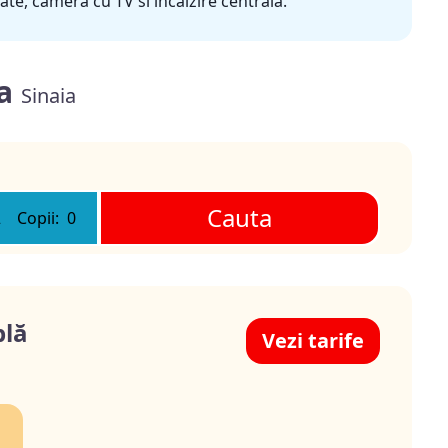
ate, camera cu TV si incalzire centrala.
na
Sinaia
Cauta
2
Copii:
0
lă
Vezi tarife