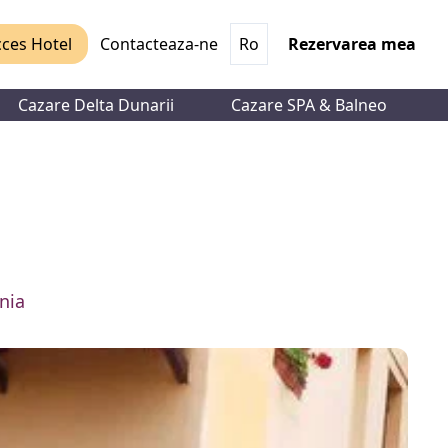
ces Hotel
Contacteaza-ne
Ro
Rezervarea mea
Cazare Delta Dunarii
Cazare SPA & Balneo
nia