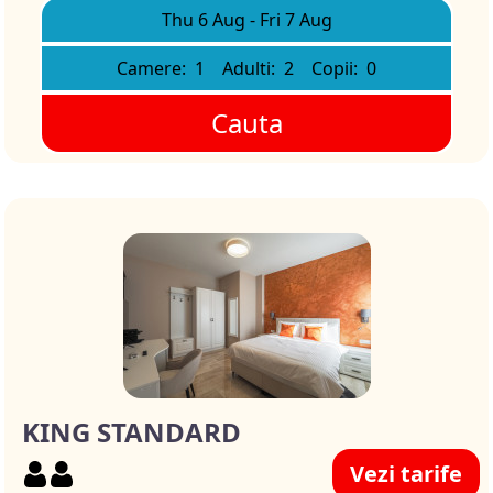
Thu 6 Aug
-
Fri 7 Aug
Camere:
1
Adulti:
2
Copii:
0
Cauta
KING STANDARD
Vezi tarife