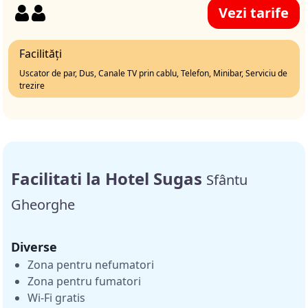
Vezi tarife
Facilități
Uscator de par, Dus, Canale TV prin cablu, Telefon, Minibar, Serviciu de
trezire
Facilitati la Hotel Sugas
Sfântu
Gheorghe
Diverse
Zona pentru nefumatori
Zona pentru fumatori
Wi-Fi gratis