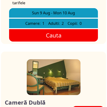
tarifele
Sun 9 Aug
-
Mon 10 Aug
Camere:
1
Adulti:
2
Copii:
0
Cauta
Cameră Dublă