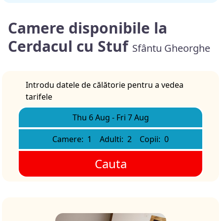
Camere disponibile la
Cerdacul cu Stuf
Sfântu Gheorghe
Introdu datele de călătorie pentru a vedea
tarifele
Thu 6 Aug
-
Fri 7 Aug
Camere:
1
Adulti:
2
Copii:
0
Cauta