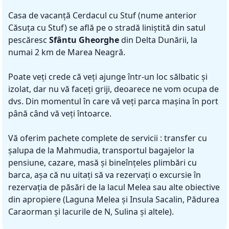
Casa de vacanță Cerdacul cu Stuf (nume anterior
Căsuța cu Stuf) se află pe o stradă liniștită din satul
pescăresc
Sfântu Gheorghe
din Delta Dunării, la
numai 2 km de Marea Neagră.
Poate veți crede că veți ajunge într-un loc sălbatic și
izolat, dar nu vă faceți griji, deoarece ne vom ocupa de
dvs. Din momentul în care vă veți parca mașina în port
până când vă veți întoarce.
Vă oferim pachete complete de servicii : transfer cu
șalupa de la Mahmudia, transportul bagajelor la
pensiune, cazare, masă și bineînțeles plimbări cu
barca, așa că nu uitați să va rezervați o excursie în
rezervația de păsări de la lacul Melea sau alte obiective
din apropiere (Laguna Melea și Insula Sacalin, Pădurea
Caraorman și lacurile de N, Sulina și altele).