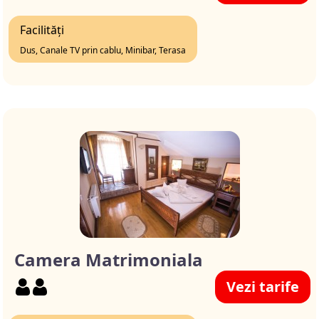
Facilități
Dus, Canale TV prin cablu, Minibar, Terasa
Camera Matrimoniala
Vezi tarife