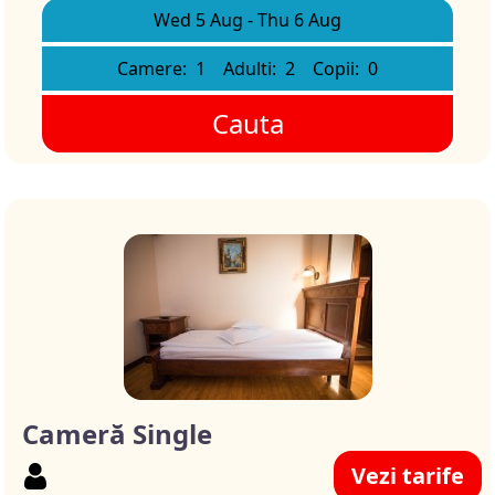
Wed 5 Aug
-
Thu 6 Aug
Camere:
1
Adulti:
2
Copii:
0
Cauta
Cameră Single
Vezi tarife