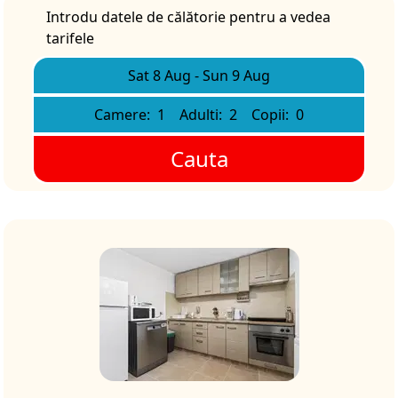
Introdu datele de călătorie pentru a vedea
tarifele
Sat 8 Aug
-
Sun 9 Aug
Camere:
1
Adulti:
2
Copii:
0
Cauta