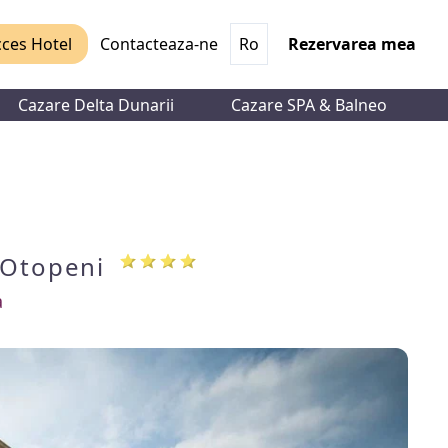
ces Hotel
Contacteaza-ne
Ro
Rezervarea mea
Cazare Delta Dunarii
Cazare SPA & Balneo
Otopeni
a