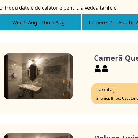
Introdu datele de călătorie pentru a vedea tarifele
Wed 5 Aug
-
Thu 6 Aug
Camere:
1
Adulti:
Cameră Qu
Facilități
Sifonier, Birou, Uscator 
Deluxe Twi