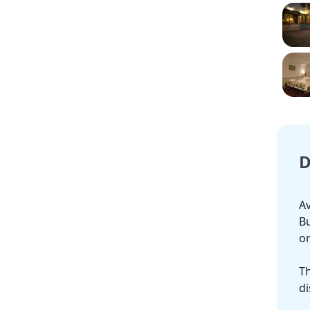
D
Av
Bu
or
Th
di