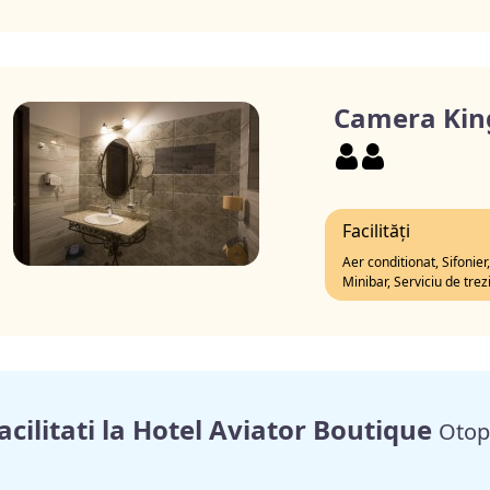
Camera Kin
Facilități
Aer conditionat, Sifonier
Minibar, Serviciu de trez
acilitati la Hotel Aviator Boutique
Otop