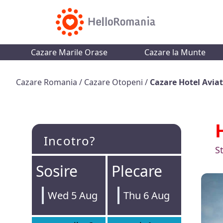
Cazare Marile Orase
Cazare la Munte
Cazare Romania
/
Cazare Otopeni
/
Cazare Hotel Avia
Incotro?
St
Sosire
Plecare
Wed 5 Aug
Thu 6 Aug