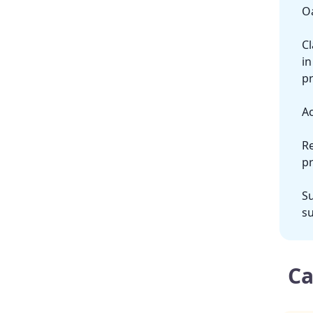
Oa
Cl
in
pr
Ac
Re
pr
Su
su
Ca