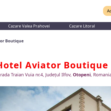
Ac
Cazare Valea Prahovei
Cazare Litoral
tor Boutique
Hotel Aviator Boutique
rada Traian Vuia nr.4, Județul Ilfov,
Otopeni
, Romani