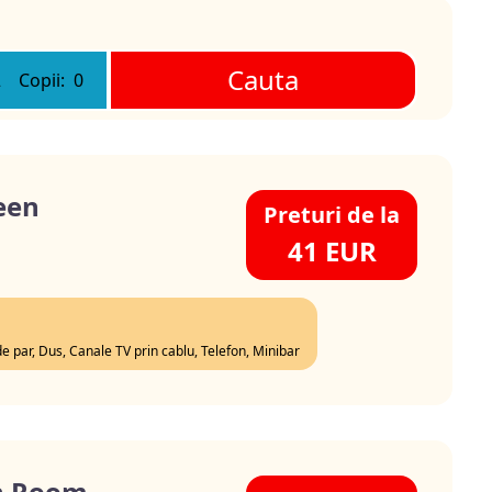
Cauta
2
Copii:
0
een
Preturi de la
41 EUR
de par, Dus, Canale TV prin cablu, Telefon, Minibar
n Room