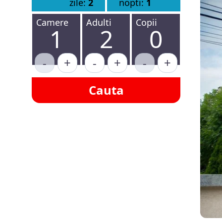
zile:
2
nopti:
1
Camere
Adulti
Copii
1
2
0
-
+
-
+
-
+
Cauta