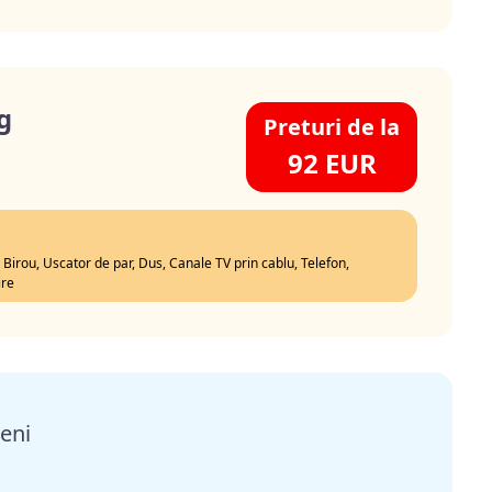
g
Preturi de la
92 EUR
, Birou, Uscator de par, Dus, Canale TV prin cablu, Telefon,
ire
eni