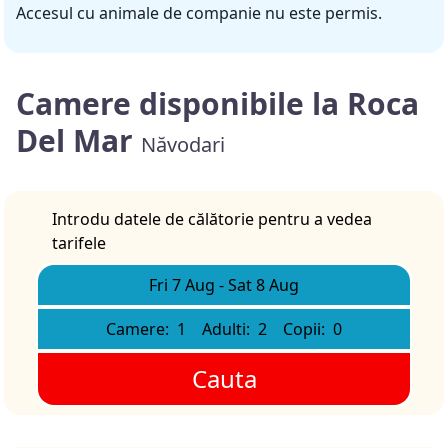
Accesul cu animale de companie nu este permis.
Camere disponibile la Roca
Del Mar
Năvodari
Introdu datele de călătorie pentru a vedea
tarifele
Fri 7 Aug
-
Sat 8 Aug
Camere:
1
Adulti:
2
Copii:
0
Cauta