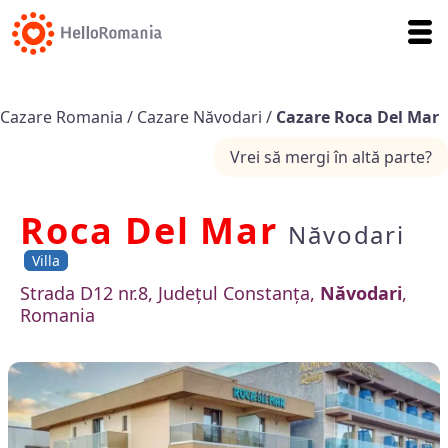
Cazare Romania
/
Cazare Năvodari
/
Cazare Roca Del Mar
Vrei să mergi în altă parte?
Roca Del Mar
Năvodari
Villa
Strada D12 nr.8, Județul Constanța,
Năvodari
,
Romania