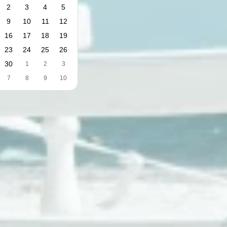
2
3
4
5
9
10
11
12
16
17
18
19
23
24
25
26
30
1
2
3
7
8
9
10