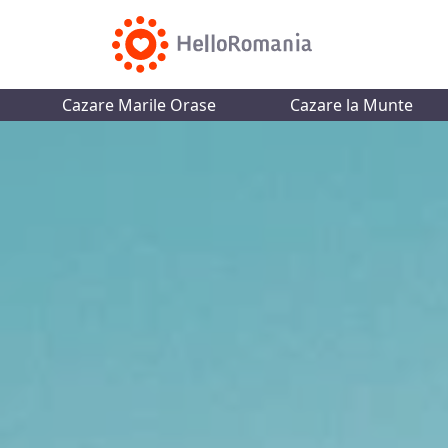
Cazare Marile Orase
Cazare la Munte