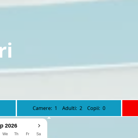
ri
Camere:
1
Adulti:
2
Copii:
0
p 2026
We
Th
Fr
Sa