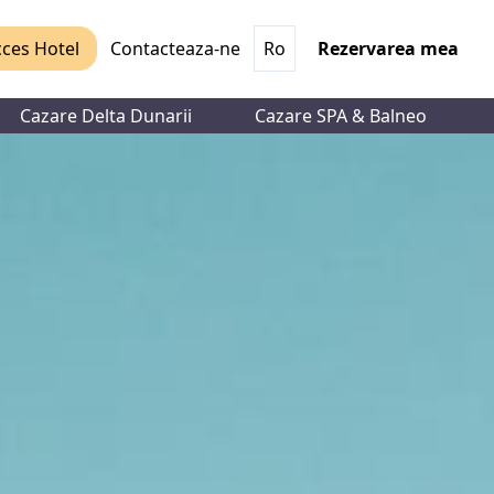
ces Hotel
Contacteaza-ne
Ro
Rezervarea mea
Cazare Delta Dunarii
Cazare SPA & Balneo