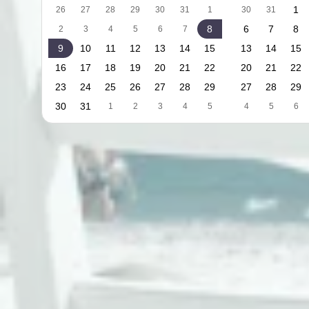
1
26
27
28
29
30
31
1
30
31
8
6
7
8
2
3
4
5
6
7
9
10
11
12
13
14
15
13
14
15
16
17
18
19
20
21
22
20
21
22
23
24
25
26
27
28
29
27
28
29
30
31
1
2
3
4
5
4
5
6