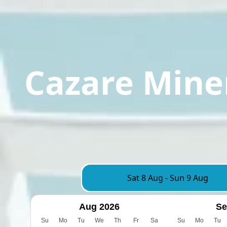
Cazare Mine
Sat 8 Aug
-
Sun 9 Aug
Aug 2026
Se
Su
Mo
Tu
We
Th
Fr
Sa
Su
Mo
Tu