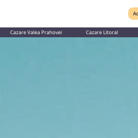
Ac
Cazare Valea Prahovei
Cazare Litoral