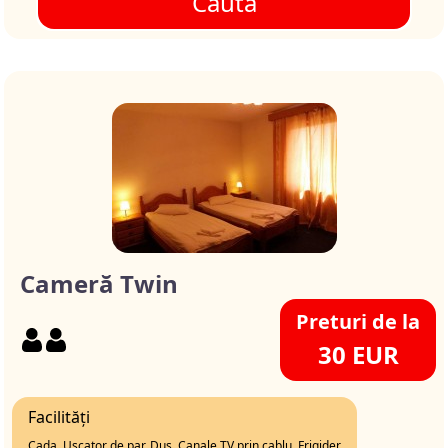
Cauta
Cameră Twin
Preturi de la
30 EUR
Facilități
Cada, Uscator de par, Dus, Canale TV prin cablu, Frigider