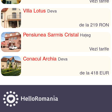
Vezi tarife
Villa Lotus
Deva
de la 219 RON
Pensiunea Sarmis Cristal
Hațeg
Vezi tarife
Conacul Archia
Deva
de la 418 EUR