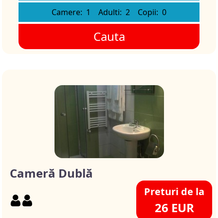
Camere:
1
Adulti:
2
Copii:
0
Cauta
Cameră Dublă
Preturi de la
26 EUR