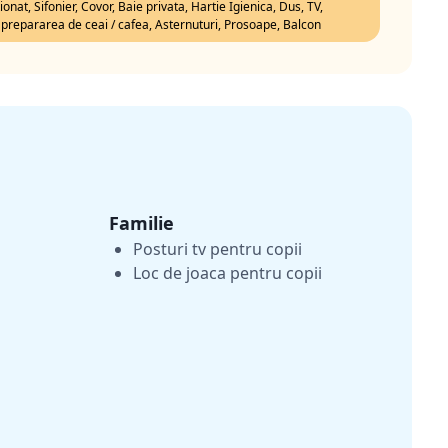
onat, Sifonier, Covor, Baie privata, Hartie Igienica, Dus, TV,
ru prepararea de ceai / cafea, Asternuturi, Prosoape, Balcon
Familie
Posturi tv pentru copii
Loc de joaca pentru copii