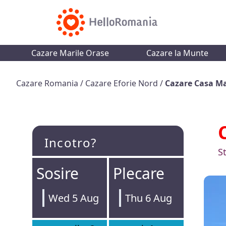
Cazare Marile Orase
Cazare la Munte
Cazare Romania
/
Cazare Eforie Nord
/
Cazare Casa M
Incotro?
St
Sosire
Plecare
Wed 5 Aug
Thu 6 Aug