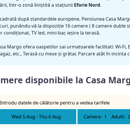
rii, într-o zonă liniștită a stațiunii
Eforie Nord
.
cadrată după standardele europene, Pensiunea Casa Margo a
curi, punându-vă la dispoziție 16 camere ( 8 camere duble si 
r condiționat, TV led, mini-bar, ieșire la terasă.
sa Margo ofera oaspetilor sai urmatoarele facilitati: Wi-Fi, 
agaz, etc., Terasă cu mese și grătar, Parcare atât în incinta câ
mere disponibile la Casa Mar
Introdu datele de călătorie pentru a vedea tarifele
Wed 5 Aug
-
Thu 6 Aug
Camere:
1
Adulti: