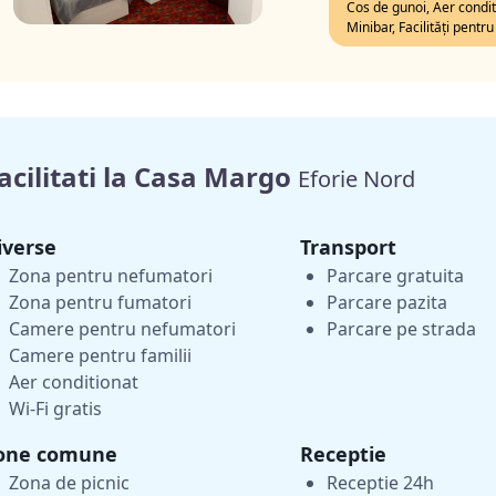
Cos de gunoi, Aer conditi
Minibar, Facilități pent
acilitati la Casa Margo
Eforie Nord
iverse
Transport
Zona pentru nefumatori
Parcare gratuita
Zona pentru fumatori
Parcare pazita
Camere pentru nefumatori
Parcare pe strada
Camere pentru familii
Aer conditionat
Wi-Fi gratis
one comune
Receptie
Zona de picnic
Receptie 24h