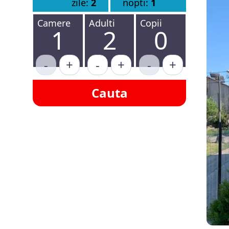
zile:
2
nopti:
1
Camere
Adulti
Copii
1
2
0
-
+
-
+
-
+
Cauta