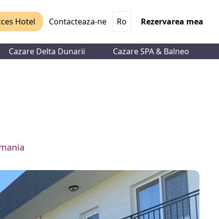
ces Hotel
Contacteaza-ne
Ro
Rezervarea mea
Cazare Delta Dunarii
Cazare SPA & Balneo
omania