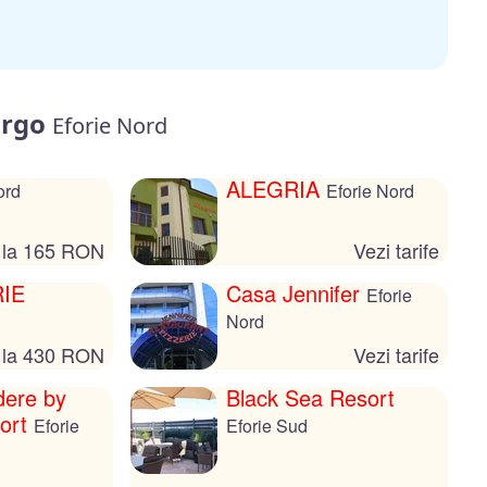
argo
Eforie Nord
ALEGRIA
ord
Eforie Nord
 la 165 RON
Vezi tarife
IE
Casa Jennifer
Eforie
Nord
 la 430 RON
Vezi tarife
dere by
Black Sea Resort
sort
Eforie
Eforie Sud