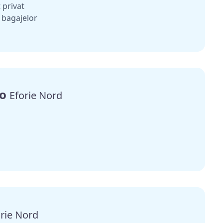
 privat
 bagajelor
go
Eforie Nord
rie Nord