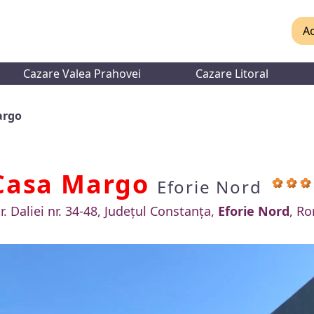
Ac
Cazare Valea Prahovei
Cazare Litoral
argo
Casa Margo
Eforie Nord
r. Daliei nr. 34-48, Județul Constanța,
Eforie Nord
, R