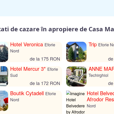
tati de cazare în apropiere de Casa M
Hotel Veronica
Trip
Eforie
Eforie N
Nord
de la 175 RON
de
Hotel Mercur 3*
ANNE MAR
Eforie
Sud
Techirghiol
de la 172 RON
de
Boutik Cytadell
Hotel Belve
Eforie
Afrodor Re
Nord
Nord