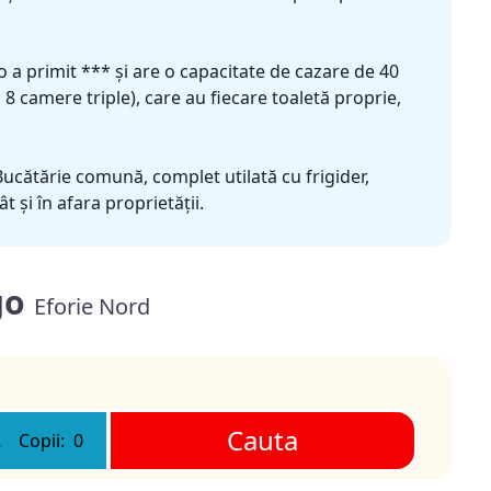
 primit *** și are o capacitate de cazare de 40
8 camere triple), care au fiecare toaletă proprie,
Bucătărie comună, complet utilată cu frigider,
t și în afara proprietății.
go
Eforie Nord
Cauta
2
Copii:
0