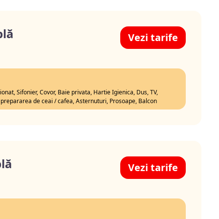
lă
Vezi tarife
onat, Sifonier, Covor, Baie privata, Hartie Igienica, Dus, TV,
ru prepararea de ceai / cafea, Asternuturi, Prosoape, Balcon
lă
Vezi tarife