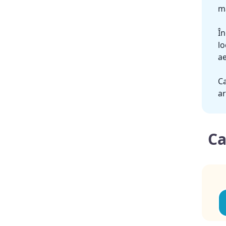
mă
În
lo
ae
Ca
ar
Ca