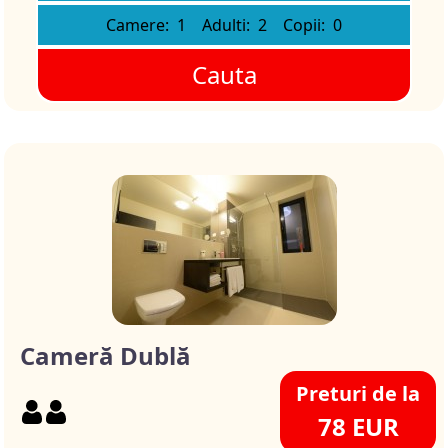
Camere:
1
Adulti:
2
Copii:
0
Cauta
Cameră Dublă
Preturi de la
78 EUR