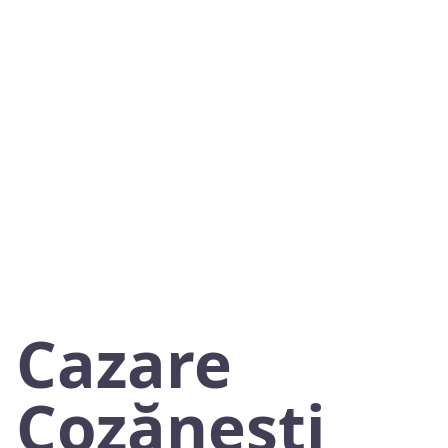
Cazare
Cozăneşti