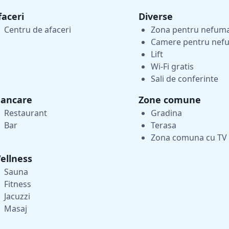
faceri
Diverse
Centru de afaceri
Zona pentru nefuma
Camere pentru nef
Lift
Wi-Fi gratis
Sali de conferinte
ancare
Zone comune
Restaurant
Gradina
Bar
Terasa
Zona comuna cu TV
ellness
Sauna
Fitness
Jacuzzi
Masaj