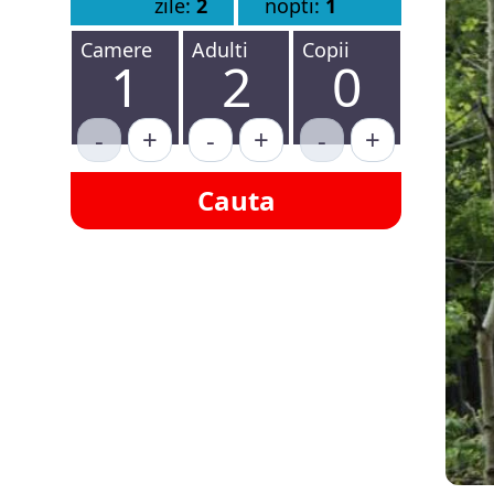
zile:
2
nopti:
1
Camere
Adulti
Copii
1
2
0
-
+
-
+
-
+
Cauta