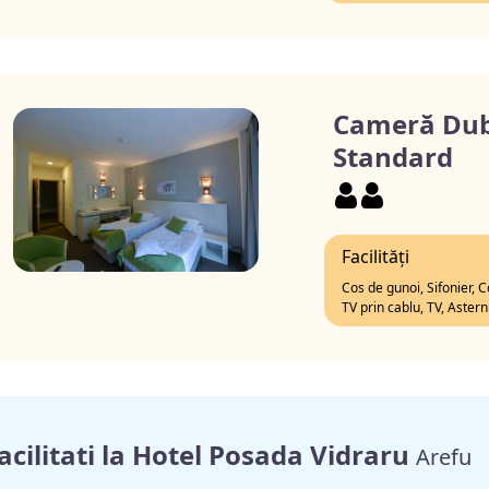
Cameră Dub
Standard
Facilități
Cos de gunoi, Sifonier, C
TV prin cablu, TV, Aster
acilitati la Hotel Posada Vidraru
Arefu