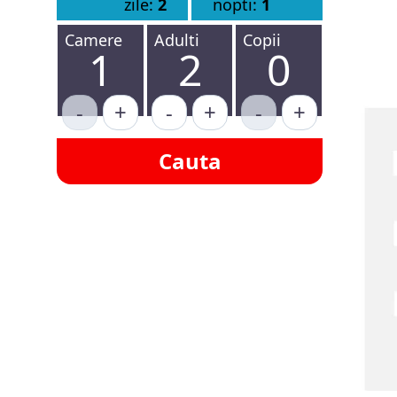
zile:
2
nopti:
1
Camere
Adulti
Copii
1
2
0
-
+
-
+
-
+
Cauta