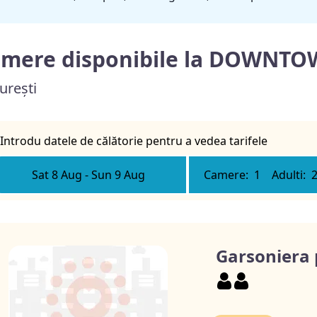
mere disponibile la DOWNT
urești
Introdu datele de călătorie pentru a vedea tarifele
Sat 8 Aug
-
Sun 9 Aug
Camere:
1
Adulti:
Garsoniera 