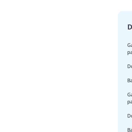
D
Ga
pa
Do
Ba
Ga
pa
Do
Ba