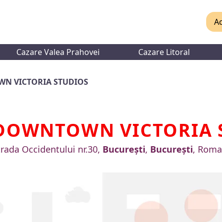
Ac
Cazare Valea Prahovei
Cazare Litoral
WN VICTORIA STUDIOS
DOWNTOWN VICTORIA 
trada Occidentului nr.30,
București
,
București
, Roma