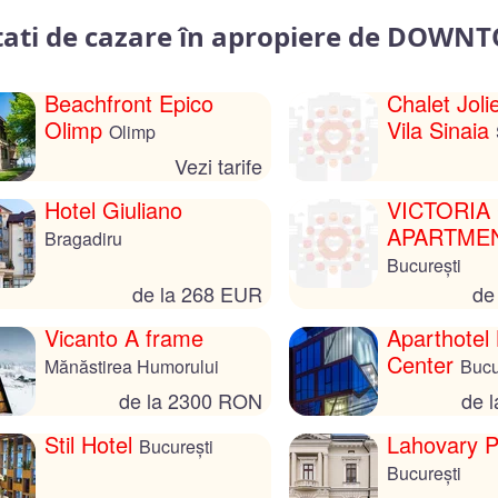
tati de cazare în apropiere de DOW
Beachfront Epico
Chalet Joli
Olimp
Vila Sinaia
Olimp
Vezi tarife
Hotel Giuliano
VICTORIA
APARTME
Bragadiru
București
de la 268 EUR
de
Vicanto A frame
Aparthotel 
Center
Mănăstirea Humorului
Bucu
de la 2300 RON
de 
Stil Hotel
Lahovary P
București
București