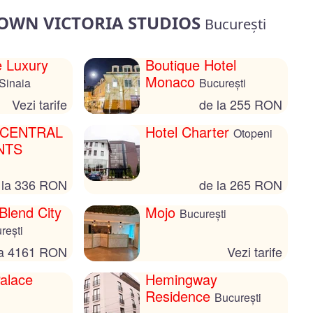
NTOWN VICTORIA STUDIOS
București
e Luxury
Boutique Hotel
Monaco
Sinaia
București
Vezi tarife
de la 255 RON
 CENTRAL
Hotel Charter
Otopeni
NTS
 la 336 RON
de la 265 RON
Blend City
Mojo
București
rești
la 4161 RON
Vezi tarife
alace
Hemingway
Residence
București