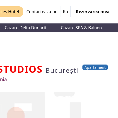
ces Hotel
Contacteaza-ne
Ro
Rezervarea mea
Cazare Delta Dunarii
Cazare SPA & Balneo
STUDIOS
Apartament
București
nia