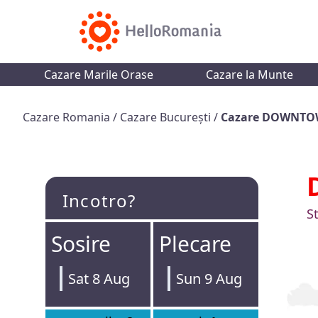
Cazare Marile Orase
Cazare la Munte
Cazare Romania
/
Cazare București
/
Cazare DOWNTO
Incotro?
S
Sosire
Plecare
Sat 8 Aug
Sun 9 Aug