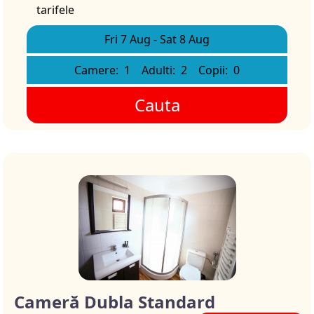
tarifele
Fri 7 Aug
-
Sat 8 Aug
Camere:
1
Adulti:
2
Copii:
0
Cauta
Cameră Dubla Standard