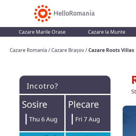
Cazare Marile Orase
Cazare la Munte
Cazare Romania
/
Cazare Brașov
/
Cazare Roots Villas
Incotro?
S
Sosire
Plecare
Thu 6 Aug
Fri 7 Aug