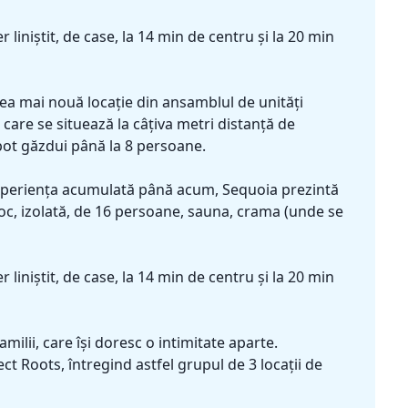
er liniștit, de case, la 14 min de centru și la 20 min
 cea mai nouă locație din ansamblul de unități
are se situează la câțiva metri distanță de
 pot găzdui până la 8 persoane.
n experiența acumulată până acum, Sequoia prezintă
 foc, izolată, de 16 persoane, sauna, crama (unde se
er liniștit, de case, la 14 min de centru și la 20 min
ilii, care își doresc o intimitate aparte.
ct Roots, întregind astfel grupul de 3 locații de