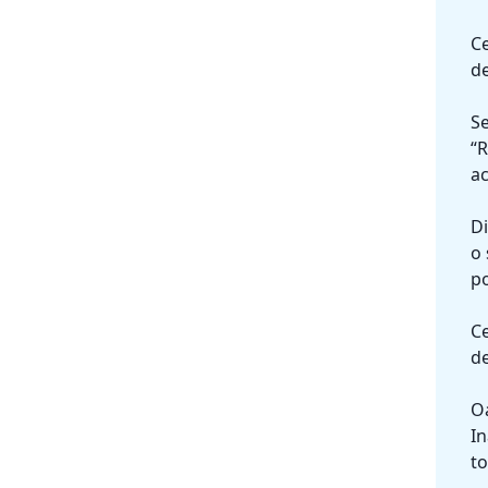
Ce
d
Se
“R
ac
Di
o 
po
Ce
d
Oa
In
t