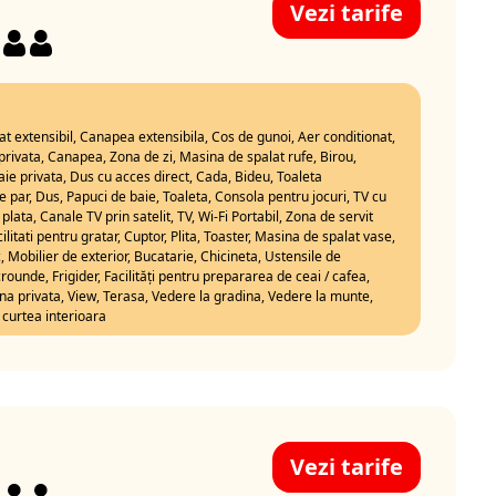
Vezi tarife
Pat extensibil, Canapea extensibila, Cos de gunoi, Aer conditionat,
 privata, Canapea, Zona de zi, Masina de spalat rufe, Birou,
ie privata, Dus cu acces direct, Cada, Bideu, Toaleta
 par, Dus, Papuci de baie, Toaleta, Consola pentru jocuri, TV cu
plata, Canale TV prin satelit, TV, Wi-Fi Portabil, Zona de servit
litati pentru gratar, Cuptor, Plita, Toaster, Masina de spalat vase,
, Mobilier de exterior, Bucatarie, Chicineta, Ustensile de
rounde, Frigider, Facilități pentru prepararea de ceai / cafea,
na privata, View, Terasa, Vedere la gradina, Vedere la munte,
 curtea interioara
Vezi tarife