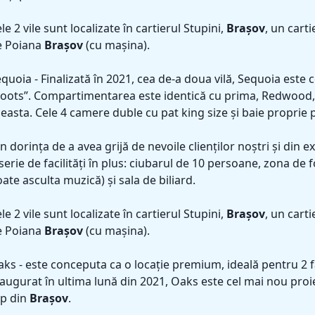
le 2 vile sunt localizate în cartierul Stupini,
Brașov
, un carti
e Poiana
Brașov
(cu mașina).
quoia - Finalizată în 2021, cea de-a doua vilă, Sequoia este
oots”. Compartimentarea este identică cu prima, Redwood, c
easta. Cele 4 camere duble cu pat king size și baie proprie
n dorința de a avea grijă de nevoile clienților noștri și di
serie de facilități în plus: ciubarul de 10 persoane, zona de
ate asculta muzică) și sala de biliard.
le 2 vile sunt localizate în cartierul Stupini,
Brașov
, un carti
e Poiana
Brașov
(cu mașina).
ks - este conceputa ca o locație premium, ideală pentru 2 fam
augurat în ultima lună din 2021, Oaks este cel mai nou proie
op din
Brașov
.