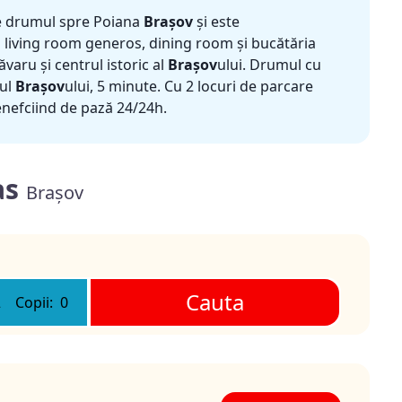
e drumul spre Poiana
Brașov
și este
n living room generos, dining room și bucătăria
varu și centrul istoric al
Brașov
ului. Drumul cu
rul
Brașov
ului, 5 minute. Cu 2 locuri de parcare
enefciind de pază 24/24h.
as
Brașov
Cauta
2
Copii:
0