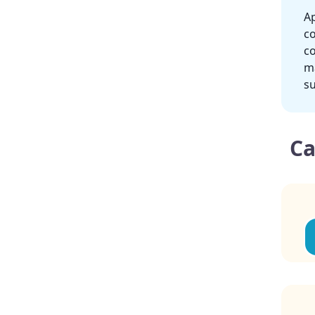
Ap
co
co
m
su
Ca