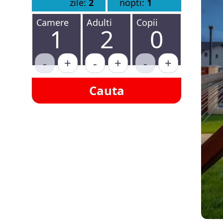
zile:
2
nopti:
1
Camere
Adulti
Copii
1
2
0
-
+
-
+
-
+
Cauta