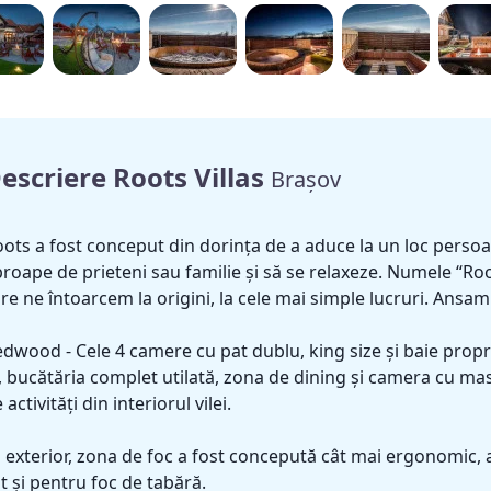
escriere Roots Villas
Brașov
ots a fost conceput din dorința de a aduce la un loc persoan
roape de prieteni sau familie și să se relaxeze. Numele “Ro
re ne întoarcem la origini, la cele mai simple lucruri. Ansamb
dwood - Cele 4 camere cu pat dublu, king size și baie prop
, bucătăria complet utilată, zona de dining și camera cu m
 activități din interiorul vilei.
 exterior, zona de foc a fost concepută cât mai ergonomic, as
t și pentru foc de tabără.