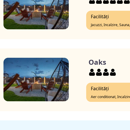
Facilități
Jacuzzi, Incalzire, Saun
Oaks
Facilități
Aer conditionat, Incalzi