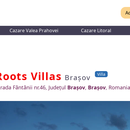
Ac
Cazare Valea Prahovei
Cazare Litoral
Roots Villas
Villa
Brașov
trada Fântânii nr.46, Județul
Brașov
,
Brașov
, Romani