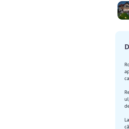
D
Ro
ap
ca
Re
ul
de
La
câ