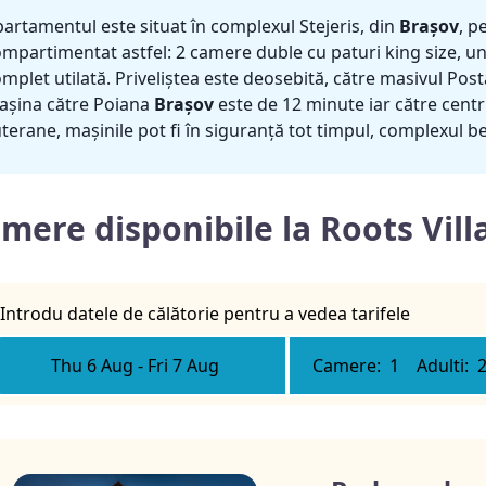
artamentul este situat în complexul Stejeris, din
Brașov
, p
mpartimentat astfel: 2 camere duble cu paturi king size, u
mplet utilată. Priveliștea este deosebită, către masivul Postă
așina către Poiana
Brașov
este de 12 minute iar către cent
terane, mașinile pot fi în siguranță tot timpul, complexul b
mere disponibile la Roots Vill
Introdu datele de călătorie pentru a vedea tarifele
Thu 6 Aug
-
Fri 7 Aug
Camere:
1
Adulti: