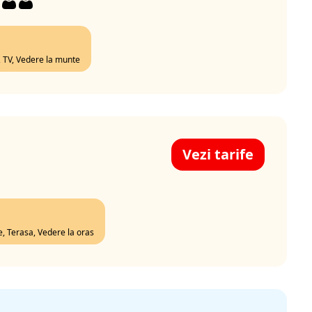
a, TV, Vedere la munte
Vezi tarife
re, Terasa, Vedere la oras