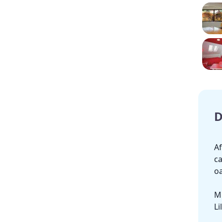
D
Af
ca
oa
M
Li