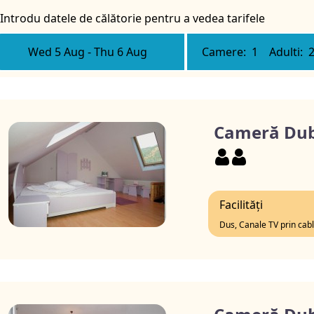
Introdu datele de călătorie pentru a vedea tarifele
Wed 5 Aug
-
Thu 6 Aug
Camere:
1
Adulti:
Cameră Dub
Facilități
Dus, Canale TV prin cab