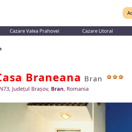
Ac
Cazare Valea Prahovei
Cazare Litoral
a
Casa Braneana
Bran
N73, Județul Brașov,
Bran
, Romania