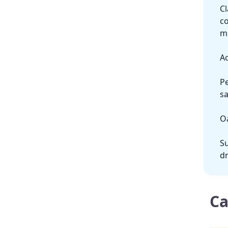
Cl
co
mi
Ac
Pe
sa
Oa
S
dr
Ca