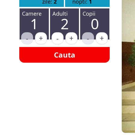
zile:
2
nopti:
1
Camere
Adulti
Copii
1
2
0
-
+
-
+
-
+
Cauta