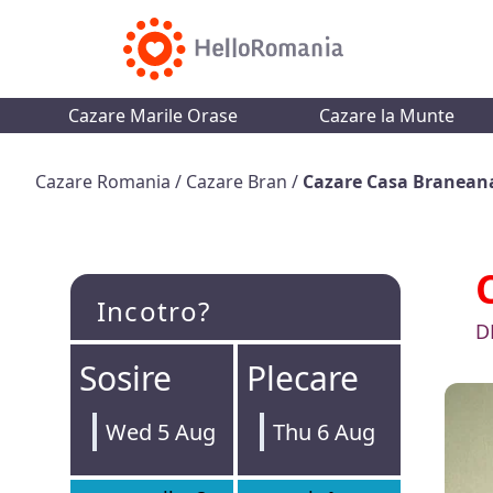
Cazare Marile Orase
Cazare la Munte
Cazare Romania
/
Cazare Bran
/
Cazare Casa Branean
Incotro?
D
Sosire
Plecare
Wed 5 Aug
Thu 6 Aug