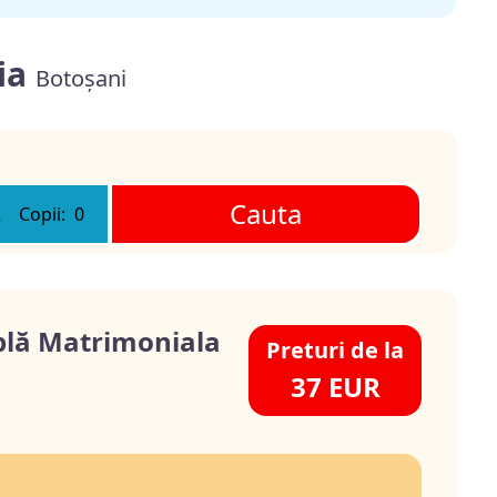
ria
Botoșani
Cauta
2
Copii:
0
lă Matrimoniala
Preturi de la
37 EUR