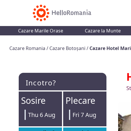
Cazare Marile Orase
Cazare la Munte
Cazare Romania
/
Cazare Botoșani
/
Cazare Hotel Mar
Incotro?
S
Sosire
Plecare
Thu 6 Aug
Fri 7 Aug