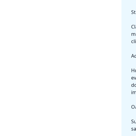
St
Cl
ma
cl
Ac
Ho
ev
do
im
Oa
Su
sa