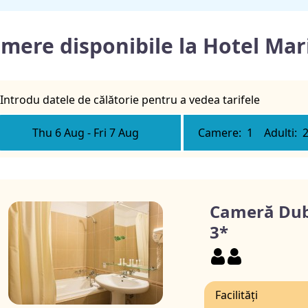
mere disponibile la Hotel Ma
Introdu datele de călătorie pentru a vedea tarifele
Thu 6 Aug
-
Fri 7 Aug
Camere:
1
Adulti:
Cameră Dub
3*
Facilități