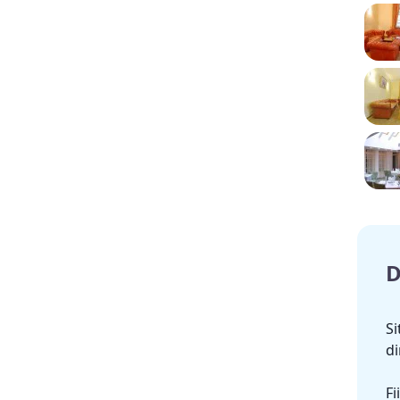
D
Si
di
Fi