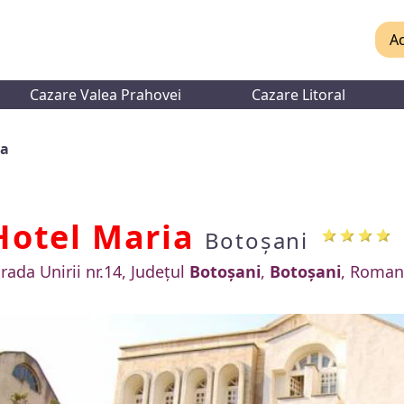
Ac
Cazare Valea Prahovei
Cazare Litoral
ia
Hotel Maria
Botoșani
trada Unirii nr.14, Județul
Botoșani
,
Botoșani
, Roman