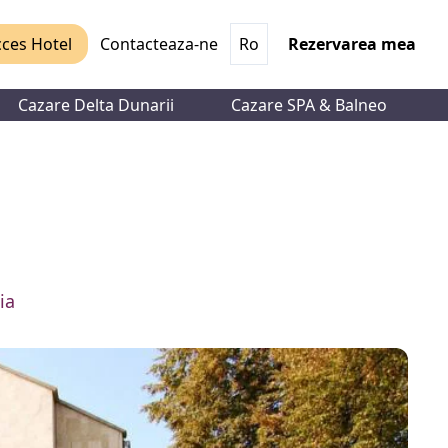
ces Hotel
Contacteaza-ne
Ro
Rezervarea mea
Cazare Delta Dunarii
Cazare SPA & Balneo
ia