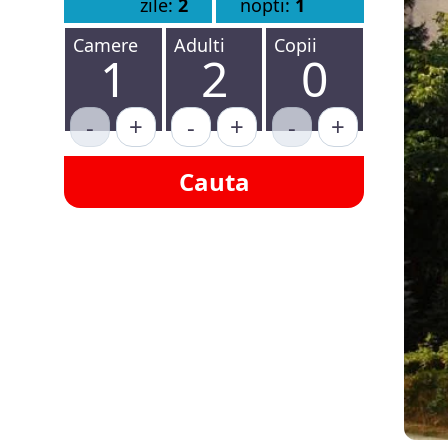
zile:
2
nopti:
1
Camere
Adulti
Copii
1
2
0
-
+
-
+
-
+
Cauta