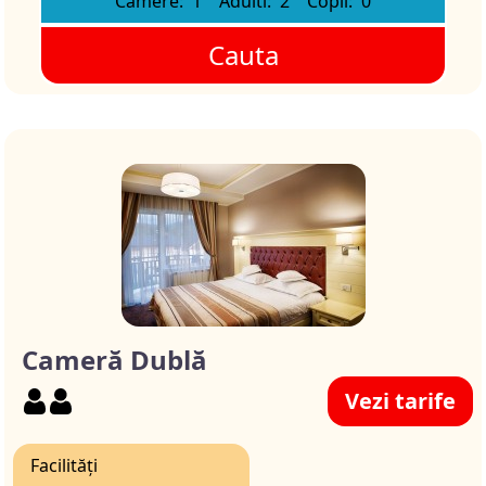
Camere:
1
Adulti:
2
Copii:
0
Cauta
Cameră Dublă
Vezi tarife
Facilități