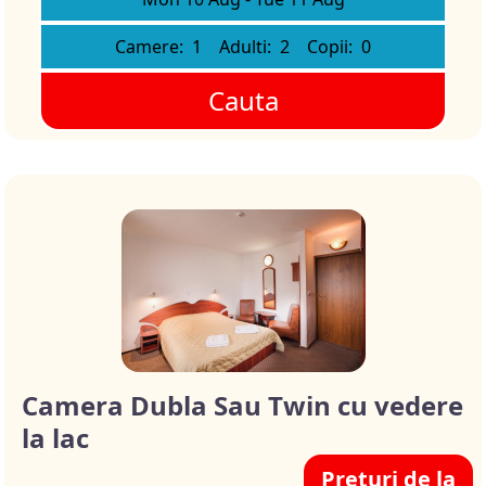
Camere:
1
Adulti:
2
Copii:
0
Cauta
Camera Dubla Sau Twin cu vedere
la lac
Preturi de la