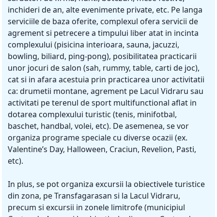
inchideri de an, alte evenimente private, etc. Pe langa
serviciile de baza oferite, complexul ofera servicii de
agrement si petrecere a timpului liber atat in incinta
complexului (pisicina interioara, sauna, jacuzzi,
bowling, biliard, ping-pong), posibilitatea practicarii
unor jocuri de salon (sah, rummy, table, carti de joc),
cat si in afara acestuia prin practicarea unor activitatii
ca: drumetii montane, agrement pe Lacul Vidraru sau
activitati pe terenul de sport multifunctional aflat in
dotarea complexului turistic (tenis, minifotbal,
baschet, handbal, volei, etc). De asemenea, se vor
organiza programe speciale cu diverse ocazii (ex.
Valentine’s Day, Halloween, Craciun, Revelion, Pasti,
etc).
In plus, se pot organiza excursii la obiectivele turistice
din zona, pe Transfagarasan si la Lacul Vidraru,
precum si excursii in zonele limitrofe (municipiul