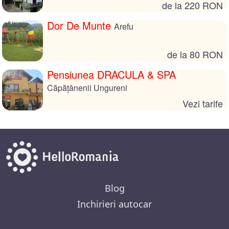
de la 220 RON
Dor De Munte
Arefu
de la 80 RON
Pensiunea DRACULA & SPA
Căpățânenii Ungureni
Vezi tarife
Blog
Inchirieri autocar