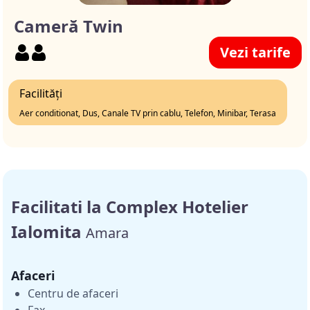
Cameră Twin
Vezi tarife
Facilități
Aer conditionat, Dus, Canale TV prin cablu, Telefon, Minibar, Terasa
Facilitati la Complex Hotelier
Ialomita
Amara
Afaceri
Centru de afaceri
Fax